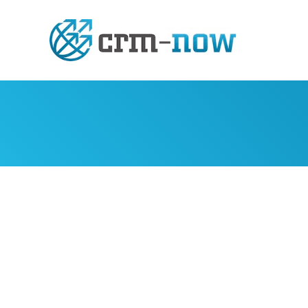
crm-
now