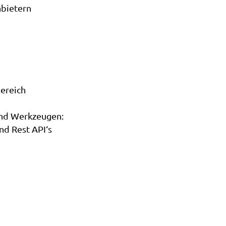
nbietern
Bereich
und Werkzeugen:
nd Rest API‘s