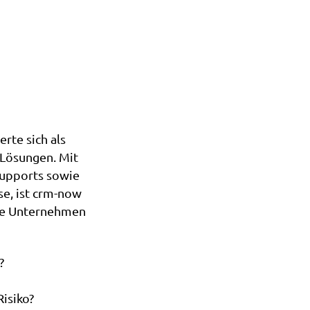
rte sich als
 Lösungen. Mit
Supports sowie
e, ist crm-now
che Unternehmen
?
Risiko?