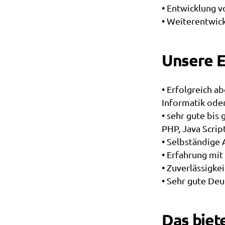
• Entwicklung 
• Weiterentwic
Unsere E
• Erfolgreich 
Informatik oder
• sehr gute bi
PHP, Java Scrip
• Selbständige
• Erfahrung mi
• Zuverlässigke
• Sehr gute Deu
Das biet